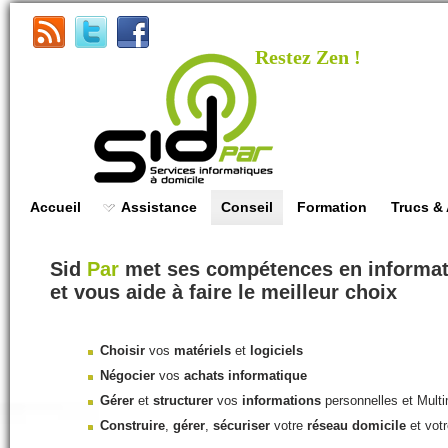
Restez Zen !
Accueil
Assistance
Conseil
Formation
Trucs &
Sid
Par
met ses compétences en informati
et vous aide à faire le meilleur choix
Choisir
vos
matériels
et
logiciels
Négocier
vos
achats informatique
Gérer
et
structurer
vos
informations
personnelles et Mult
Construire
,
gérer
,
sécuriser
votre
réseau
domicile
et vot